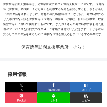
保育所等訪問支援事業は、児童福祉法に基づく通所支援サービスです。 保育所
等（保育園、幼稚園、子ども園）を利用する配慮を必要とするお子さまが楽し
い集団生活を送れるように、療育の専門職(作業療法士など)が、 発達特性に応
じた専門的な支援を保育所等（保育所・幼稚園・小学校、特別支援教室、放課
後教室等）において実施するものです。 またお子さんの発達特性に合わせた配
慮のアドバイスを訪問先の先生や、ご家族にさせていただきます。子ども達が
安心して集団生活を送るために 適切な環境を整えるお手伝いをする事業です。
保育所等訪問支援事業所 そらく
採用情報
X
Facebook
はてブ
Pocket
LINE
コピー