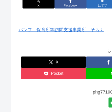
X
Facebook
はてブ
パンフ 保育所等訪問支援事業所 そらく
シ
X
Pocket
phg77