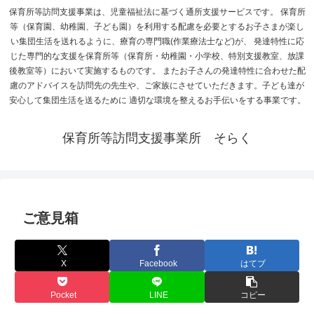
保育所等訪問支援事業は、児童福祉法に基づく通所支援サービスです。 保育所
等（保育園、幼稚園、子ども園）を利用する配慮を必要とするお子さまが楽し
い集団生活を送れるように、療育の専門職(作業療法士など)が、 発達特性に応
じた専門的な支援を保育所等（保育所・幼稚園・小学校、特別支援教室、放課
後教室等）において実施するものです。 またお子さんの発達特性に合わせた配
慮のアドバイスを訪問先の先生や、ご家族にさせていただきます。子ども達が
安心して集団生活を送るために 適切な環境を整えるお手伝いをする事業です。
保育所等訪問支援事業所 そらく
ご意見箱
X
Facebook
はてブ
Pocket
LINE
コピー